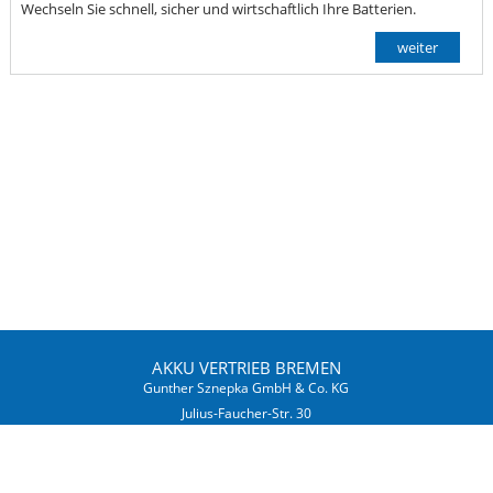
Wechseln Sie schnell, sicher und wirtschaftlich Ihre Batterien.
weiter
AKKU VERTRIEB BREMEN
Gunther Sznepka GmbH & Co. KG
Julius-Faucher-Str. 30
28307 Bremen
Tel.: 0421 / 27 84 87 - 0
Fax: 0421 / 27 84 87 - 27